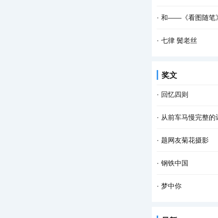
雨已在我的脸上添上
千年的钟声在千年的
·
和――《看图随笔
缈起来 袅袅烟灰，便
高桥流水船无影 柳丝
·
七律 鬓老丝
《平水韵》 且共凭
奖文
好携持。 窗阑倚度秋
·
回忆四则
回忆四则之一 ——
·
从前车马慢完整的
下游的冲积、洪积平
《从前慢》是木心先
·
题网友菊花摄影
慢》 作者：木心 记
诸花纷落君方来， 为
·
钢铁中国
生于土地 归于土地
·
梦中你
起 铁花在高炉下翻腾
在梦中 我乘风驾云