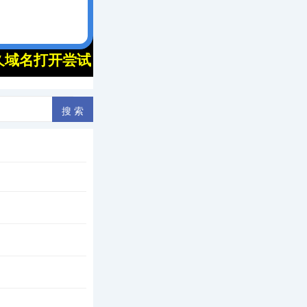
奖文
叽喳喳声…… 孩子
，这其实就是牵挂的一
流，儿子高中毕业
介绍，她来自江西省