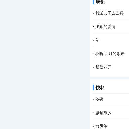
最新
季的火红 你低头时的
·
我送儿子去当兵
青春时光的我，对军
·
夕阳的爱情
了。有一天，他对我
夕阳爱着月亮， 月
·
草
惜夕阳的爱情， 只有
春到最先知， 竟相
·
聆听 四月的絮语
醉。...
美丽的四月 伴着鲜
·
紫薇花开
满大地的青草 在脚下
紫薇花开 盛夏炎炎 
快料
心底思念 化成薄薄的
·
冬夜
偶然，传来的声音 
·
思念故乡
意的谎言 覆盖住 这
回忆，那么细碎，那
·
放风筝