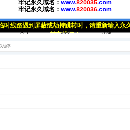
原创
资讯
在线
快料
独闻
开选
子们辅导关于童年趣事的作文，话匣子刚刚打开，便引来教室里一片的叽
发生在自己身上的一件件顽皮事，说得是那样神采飞...
，“有过执著，才能放下执著；有过牵挂，才能了无牵挂”。好个“了无牵挂”
需过多语言表达，装在心里就行，因为心在...
营充满向往。但因种种原因，我没能走进军营，成为一名女兵。 时光如
说，他想当兵。这话让年已不惑的我感慨万千。我想，...
，刚落成的人民医院外科大楼分来一名年轻漂亮的女护士。人事科的同志