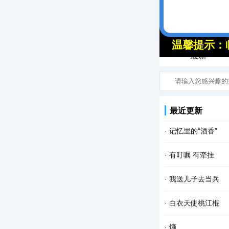
头条
最新
最近更新
·
记忆里的“酒香”
课堂上，我正在给孩
·
有叮嘱 有牵挂
们七嘴八舌地分享着
走在 人生 的路上
·
我送儿子去当兵
种精神升华。牵挂无
青春时光的我，对军
·
白衣天使桃江棍
了。有一天，他对我
一个春意盎然的日子
·
熵