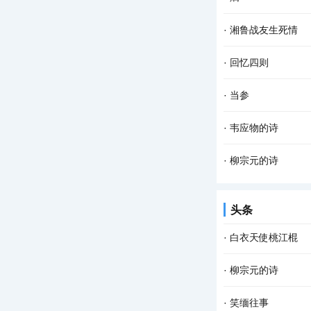
铜鼓县一个普通的农
从前我很喜欢星光，
·
湘鲁战友生死情
还可以大大声声地宣
我叫周红旗，是湖南
·
回忆四则
雨已在我的脸上添上
回忆四则之一 ——
·
当参
下游的冲积、洪积平
民国时候，滨海小镇
·
韦应物的诗
当铺，在老人眼里，
1、《西塞山》 势
·
柳宗元的诗
旧游。 海隅人使远，
1、《巽公院五咏·
头条
待析。 万籁俱缘生，
·
白衣天使桃江棍
一个春意盎然的日子
·
柳宗元的诗
铜鼓县一个普通的农
1、《巽公院五咏·
·
笑缅往事