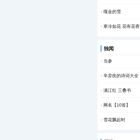
头也不回地疾行，故
阳春三月是放风筝的
·
嘎金的雪
太阳也有些晒，所以
清晨，飘落了一夜的
·
寒冷如花 花有花香
密，只可惜没有目睹
只要一进院子，西厢
独闻
淡定，映衬着古朴的
·
当参
民国时候，滨海小镇
·
辛弃疾的诗词大全
当铺，在老人眼里，
1、江神子·和陈仁
·
满江红 三叠书
千竿。 湘筠帘卷泪
《词林正韵》 雁字
·
网名【10首】
作。 断桥见、当此
网名【10首】 陕西
·
雪花飘起时
小狗叼起一段往事 钻
这个冬日 我独坐在