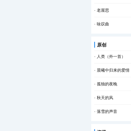
待析。 万籁俱缘生，
我敬岁月一杯酒， 
·
老屋思
再无往事可回首， 且
鹑鸪咕声鸣，回旋空谷
·
咏叹曲
尘间万事转头空， 落
原创
·
人类（外一首）
像稻谷一样， 大地
·
晨曦中归来的爱情
满的， 能被后人收获
晨风在招手 海鸥喃
·
孤独的夜晚
我面前导引 引向思念
这个夜晚我又孤独了
·
秋天的风
我仿佛看见了 依稀中
秋天的风 相对于夏
·
落雪的声音
寥 秋天的风宛如一支
雪花把诗歌写给冬天