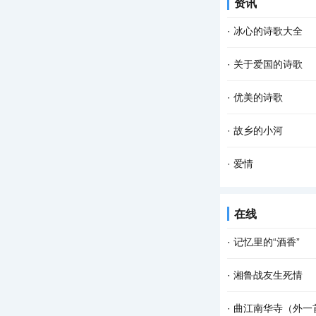
资讯
的田野自由自在地呼
·
冰心的诗歌大全
1、假如我是个作家
·
关于爱国的诗歌
说； 流水般过去了，
1、《一句话》 闻
·
优美的诗歌
默？ 说不定是突然着
优美的诗歌：三月雪
·
故乡的小河
仗 在巨幅的宽银幕上
故乡的小河 有急有缓
·
爱情
都是我心头的牵挂 永
清晨，醒来 你躺在我
在线
相知 守得岁月见真情
·
记忆里的“酒香”
课堂上，我正在给孩
·
湘鲁战友生死情
们七嘴八舌地分享着
我叫周红旗，是湖南
·
曲江南华寺（外一